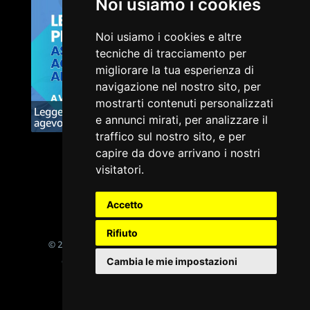
Noi usiamo i cookies
Noi usiamo i cookies e altre
tecniche di tracciamento per
migliorare la tua esperienza di
navigazione nel nostro sito, per
mostrarti contenuti personalizzati
Legge di Bilancio per il 2023: assegnazione
e annunci mirati, per analizzare il
agevolata dei beni ai soci
traffico sul nostro sito, e per
capire da dove arrivano i nostri
visitatori.
Accetto
Privacy
Cookie
Termini e condizioni
Rifiuto
© 2026, Studio Legale Tributario Prof. Avv. Loris Tosi
Cambia le mie impostazioni
Ondemand platform powered by
www.arancialive.com