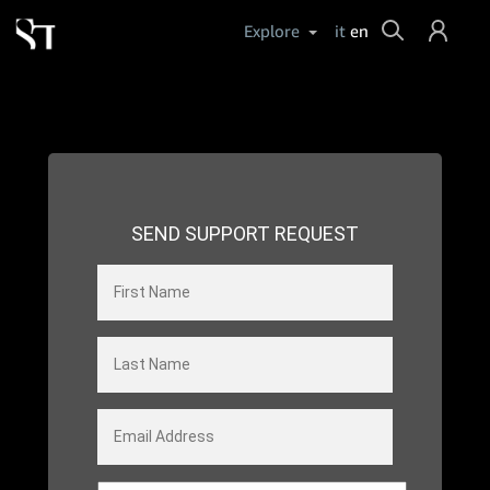
Cerca
Explore
it
en
Login
Help
SEND SUPPORT REQUEST