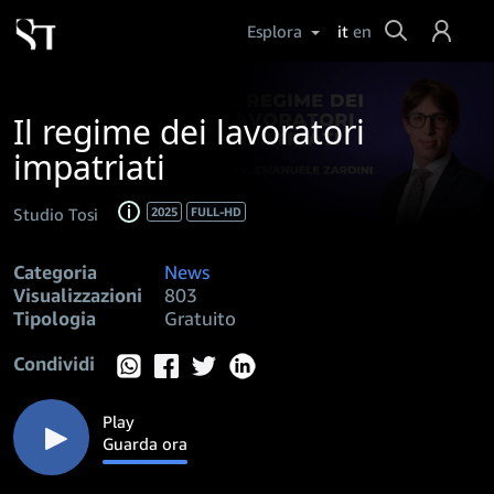
Cerca
Esplora
it
en
Login
Il regime dei lavoratori
Aiuto
impatriati
Studio Tosi
2025
FULL-HD
Categoria
News
Visualizzazioni
803
Tipologia
Gratuito
Condividi
Play
Guarda ora